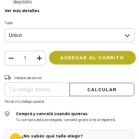
depósito
Ver más detalles
Talle
CAMBIAR CP
Entregas para el CP:
Medios de envío
CALCULAR
No sé mi código postal
Comprá y cancelá cuando quieras.
Tu compra está protegida, cancelá gratis si te arrepentís.
¿No sabés qué talle elegir?