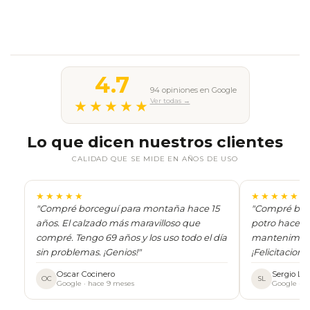
4.7
94 opiniones en Google
Ver todas →
★★★★★
Lo que dicen nuestros clientes
CALIDAD QUE SE MIDE EN AÑOS DE USO
★★★★★
★★★★★
"Compré borceguí para montaña hace 15
"Compré borc
años. El calzado más maravilloso que
potro hace 22
compré. Tengo 69 años y los uso todo el día
mantenimien
sin problemas. ¡Genios!"
¡Felicitacione
Oscar Cocinero
Sergio L. 
OC
SL
Google · hace 9 meses
Google · h