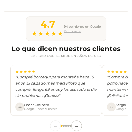
4.7
94 opiniones en Google
Ver todas →
★★★★★
Lo que dicen nuestros clientes
CALIDAD QUE SE MIDE EN AÑOS DE USO
★★★★★
★★★★★
"Compré borceguí para montaña hace 15
"Compré borc
años. El calzado más maravilloso que
potro hace 22
compré. Tengo 69 años y los uso todo el día
mantenimien
sin problemas. ¡Genios!"
¡Felicitacione
Oscar Cocinero
Sergio L. 
OC
SL
Google · hace 9 meses
Google · h
←
→